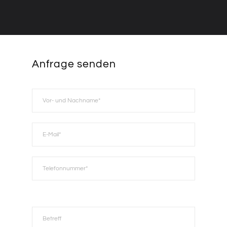
Anfrage senden
Please
leave
this