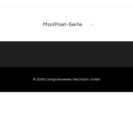
ty
Impressum
MailPoet-Seite
Datenschutzerklärung
© 2026 Computerwerke Viechtach GmbH